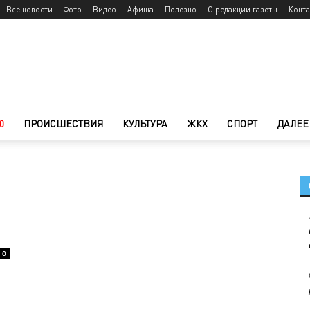
Все новости
Фото
Видео
Афиша
Полезно
О редакции газеты
Конт
0
ПРОИСШЕСТВИЯ
КУЛЬТУРА
ЖКХ
СПОРТ
ДАЛЕЕ
0