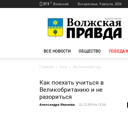
C
37.5
Волжский
Воскресенье, 9 августа, 2026
Новости
Волжского
—
Волжская
правда
ВСЕ НОВОСТИ
ОБЩЕСТВО
ПОБЕДА 8
Главная
Теги
бесплатный сыр
Как поехать учиться в
Великобританию и не
разориться
Александра Иванова
-
22.12.2019 в 12:24