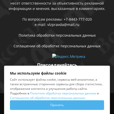
несет ответственности за объективность рекламной
информации и мнения, высказанные в комментариях.
По вопросам рекламы:
+7-8443-777-020
e-mail:
vlzpravda@mail.ru
Политика обработки персональных данных
Соглашении об обработке персональных данных
Присоединяйтесь
Мы используем файлы cookie
Сайт использует файлы cookie, сервисы веб-аналитики, а
также встроенные сторонние сервисы для сбора статистики,
отображения контента и улучшения работы сайта.
Подробнее в
Политике обработки персональных данных
и
Соглашении об обработке персональных данных
.
Выходные данные
Sing in
Принять
© АМУ «Редакция газеты «Волжская правда», 2012-2026