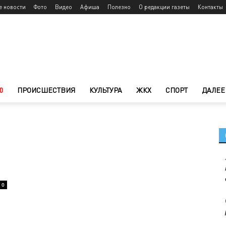
е новости
Фото
Видео
Афиша
Полезно
О редакции газеты
Контакты
0
ПРОИСШЕСТВИЯ
КУЛЬТУРА
ЖКХ
СПОРТ
ДАЛЕЕ
0