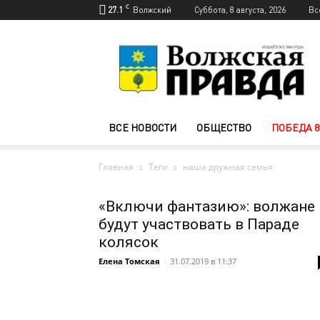
C
27.1
Волжский
Суббота, 8 августа, 2026
Вс
Новости
Волжского
—
Волжская
правда
ВСЕ НОВОСТИ
ОБЩЕСТВО
ПОБЕДА 8
Главная
Теги
наша дружная семья
«Включи фантазию»: волжане
будут участвовать в Параде
колясок
Елена Томская
-
31.07.2019 в 11:37