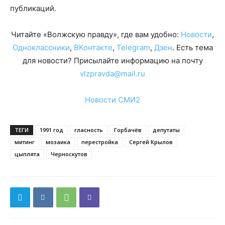
публикаций.
Читайте «Волжскую правду», где вам удобно:
Новости
,
Одноклассники
,
ВКонтакте
,
Telegram
,
Дзен
. Есть тема
для новости? Присылайте информацию на почту
vlzpravda@mail.ru
Новости СМИ2
ТЕГИ
1991 год
гласность
Горбачёв
депутаты
митинг
мозаика
перестройка
Сергей Крылов
цыплята
Черноскутов