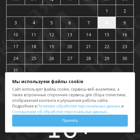
1
2
3
4
5
6
7
8
9
10
11
12
13
14
15
16
17
18
19
20
21
22
23
24
25
26
27
28
29
30
31
« Июл
Мы используем файлы cookie
Сайт использует файлы cookie, сервисы веб-аналитики, а
также встроенные сторонние сервисы для сбора статистики,
отображения контента и улучшения работы сайта.
Подробнее в
Политике обработки персональных данных
и
Соглашении об обработке персональных данных
.
Принять