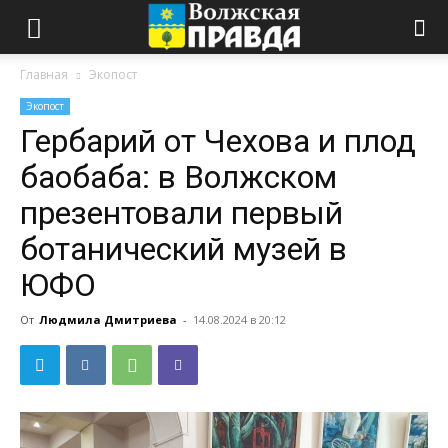
Главная
Экопост
Экопост
Гербарий от Чехова и плод
баобаба: в Волжском
презентовали первый
ботанический музей в
ЮФО
От
Людмила Дмитриева
-
14.08.2024 в 20:12