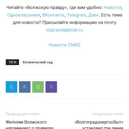
Читайте «Волжскую правду», где вам удобно:
Новости
,
Одноклассники
,
ВКонтакте
,
Telegram
,
Дзен
. Есть тема
для новости? Присылайте информацию на почту
vlzpravda@mail.ru
Новости СМИ2
ТЕГИ
ботанический сад
Предыдущая статья
Следующая статья
Жителям Волжского
«Волгоградэнергосбыт»
напоминают о правилах
установил три линии