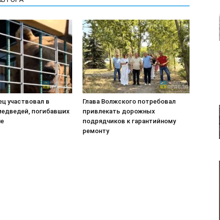
ец участвовал в
Глава Волжского потребовал
медведей, погибавших
привлекать дорожных
не
подрядчиков к гарантийному
ремонту