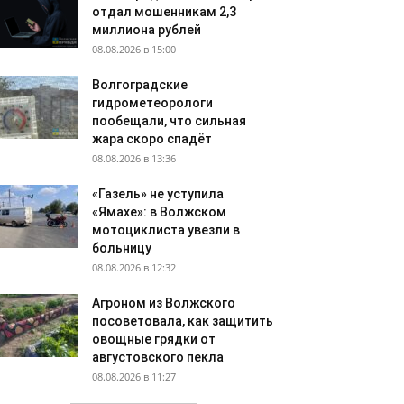
отдал мошенникам 2,3
миллиона рублей
08.08.2026 в 15:00
Волгоградские
гидрометеорологи
пообещали, что сильная
жара скоро спадёт
08.08.2026 в 13:36
«Газель» не уступила
«Ямахе»: в Волжском
мотоциклиста увезли в
больницу
08.08.2026 в 12:32
Агроном из Волжского
посоветовала, как защитить
овощные грядки от
августовского пекла
08.08.2026 в 11:27