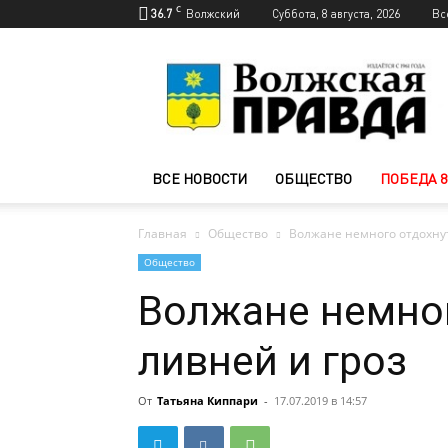
C
36.7
Волжский
Суббота, 8 августа, 2026
Вс
Новости
Волжского
—
Волжская
правда
ВСЕ НОВОСТИ
ОБЩЕСТВО
ПОБЕДА 8
Главная
Общество
Волжане немного отдохнут
Общество
Волжане немног
ливней и гроз
От
Татьяна Киппари
-
17.07.2019 в 14:57