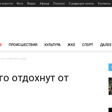
е новости
Фото
Видео
Афиша
Полезно
О редакции газеты
Контакты
0
ПРОИСШЕСТВИЯ
КУЛЬТУРА
ЖКХ
СПОРТ
ДАЛЕЕ
 от ливней и гроз
о отдохнут от