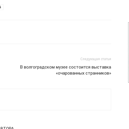
й
Следующая статья
В волгоградском музее состоится выставка
«очарованных странников»
АВТОРА