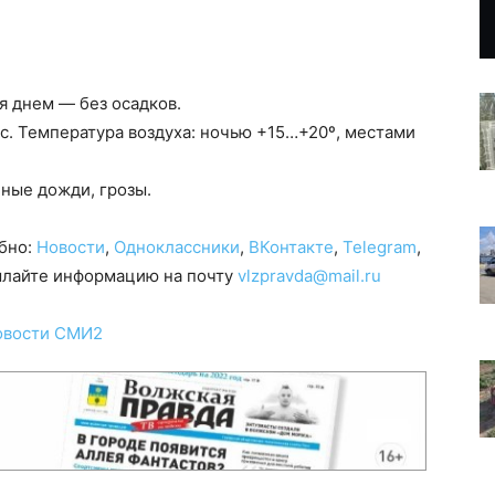
я днем — без осадков.
/с. Температура воздуха: ночью +15…+20º, местами
ные дожди, грозы.
обно:
Новости
,
Одноклассники
,
ВКонтакте
,
Telegram
,
сылайте информацию на почту
vlzpravda@mail.ru
овости СМИ2