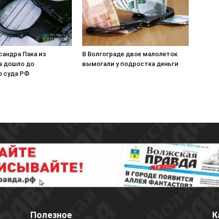
сандра Пака из
В Волгограде двое малолеток
а дошло до
вымогали у подростка деньги
о суда РФ
Полезное
К