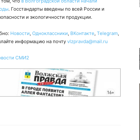
 том, что
в Волгоградской области начали
годы
. Госстандарты введены по всей России и
зопасности и экологичности продукции.
обно:
Новости
,
Одноклассники
,
ВКонтакте
,
Telegram
,
сылайте информацию на почту
vlzpravda@mail.ru
овости СМИ2