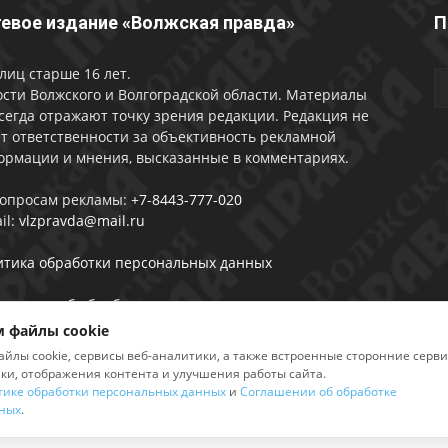
евое издание «Волжская правда»
П
лиц старше 16 лет.
сти Волжского и Волгоградской области. Материалы
сегда отражают точку зрения редакции. Редакция не
т ответственности за объективность рекламной
ормации и мнения, высказанные в комментариях.
вопросам рекламы:
+7-8443-777-020
il:
vlzpravda@mail.ru
итика обработки персональных данных
лашении об обработке персональных данных
 файлы cookie
айлы cookie, сервисы веб-аналитики, а также встроенные сторонние серв
ики, отображения контента и улучшения работы сайта.
тике обработки персональных данных
и
Соглашении об обработке
2026
ных
.