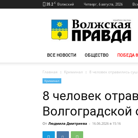
C
35.2
Волжский
Четверг, 6 августа, 2026
Вс
Новости
Волжского
—
Волжская
правда
ВСЕ НОВОСТИ
ОБЩЕСТВО
ПОБЕДА 8
Главная
Криминал
8 человек отравились суш
Криминал
8 человек отра
Волгоградской 
От
Людмила Дмитриева
-
16.06.2026 в 15:16