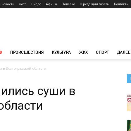
е новости
Фото
Видео
Афиша
Полезно
О редакции газеты
Контакты
0
ПРОИСШЕСТВИЯ
КУЛЬТУРА
ЖКХ
СПОРТ
ДАЛЕЕ
и в Волгоградской области
вились суши в
области