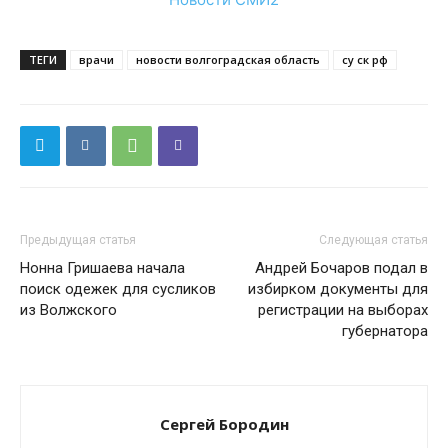
ТЕГИ
врачи
новости волгоградская область
су ск рф
Предыдущая статья
Следующая статья
Нонна Гришаева начала
Андрей Бочаров подал в
поиск одежек для сусликов
избирком документы для
из Волжского
регистрации на выборах
губернатора
Сергей Бородин