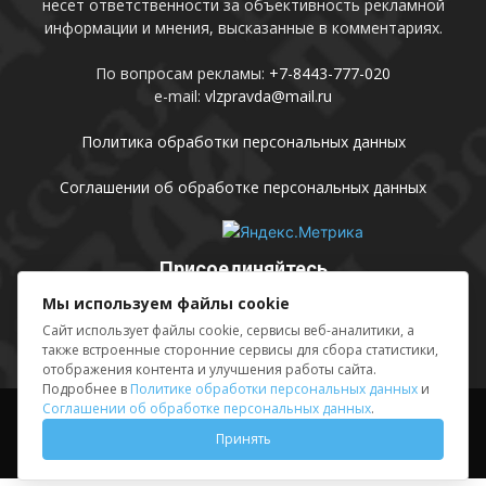
несет ответственности за объективность рекламной
информации и мнения, высказанные в комментариях.
По вопросам рекламы:
+7-8443-777-020
e-mail:
vlzpravda@mail.ru
Политика обработки персональных данных
Соглашении об обработке персональных данных
Присоединяйтесь
Мы используем файлы cookie
Сайт использует файлы cookie, сервисы веб-аналитики, а
также встроенные сторонние сервисы для сбора статистики,
отображения контента и улучшения работы сайта.
Подробнее в
Политике обработки персональных данных
и
Соглашении об обработке персональных данных
.
Выходные данные
Sing in
Принять
© АМУ «Редакция газеты «Волжская правда», 2012-2026