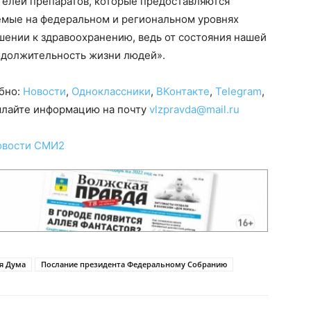
телей препаратов, которые предоставляются
емые на федеральном и региональном уровнях
шении к здравоохранению, ведь от состояния нашей
родолжительность жизни людей».
обно:
Новости
,
Одноклассники
,
ВКонтакте
,
Telegram
,
сылайте информацию на почту
vlzpravda@mail.ru
овости СМИ2
я Дума
Послание президента Федеральному Собранию