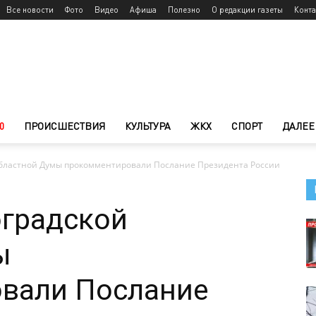
Все новости
Фото
Видео
Афиша
Полезно
О редакции газеты
Конт
0
ПРОИСШЕСТВИЯ
КУЛЬТУРА
ЖКХ
СПОРТ
ДАЛЕЕ
областной Думы прокомментировали Послание Президента России
оградской
ы
вали Послание