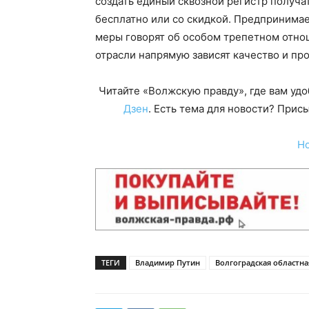
создать единый сквозной регистр получа
бесплатно или со скидкой. Предпринима
меры говорят об особом трепетном отно
отрасли напрямую зависят качество и п
Читайте «Волжскую правду», где вам уд
Дзен
. Есть тема для новости? При
Н
ТЕГИ
Владимир Путин
Волгоградская областна