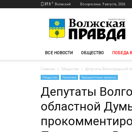
C
37.5
Волжский
Воскресенье, 9 августа, 2026
Новости
Волжского
—
Волжская
правда
ВСЕ НОВОСТИ
ОБЩЕСТВО
ПОБЕДА 8
Главная
Общество
Депутаты Волгоградской 
Общество
Политика
Приоритетные проекты
Депутаты Волг
областной Дум
прокомментиро