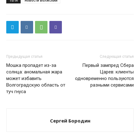
ТЕГИ
новости волжский
Предыдущая статья
Следующая статья
Мошка пропадет из-за
Первый зампред Сбера
солнца: аномальная жара
Царев: клиенты
может избавить
одновременно пользуются
Волгоградскую область от
разными сервисами
туч гнуса
Сергей Бородин