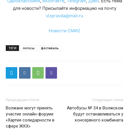
Одноклассники
,
ВКонтакте
,
Telegram
,
Дзен
. Есть тема
для новости? Присылайте информацию на почту
vlzpravda@mail.ru
Новости СМИ2
ТЕГИ
лотосы
фестиваль
Предыдущая статья
Следующая статья
Волжане могут принять
Автобусы № 34 в Волжском
участие онлайн-форуме
будут останавливаться у
«Хартия солидарности в
консервного комбината
сфере ЖКХ»