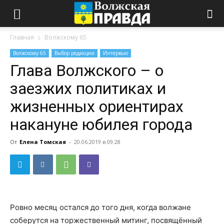
Главная
Волжскому 65
Волжскому 65
Выбор редакции
Интервью
Глава Волжского – о
заезжих политиках и
жизненных ориентирах
накануне юбилея города
От
Елена Томская
-
20.06.2019 в 09:28
Ровно месяц остался до того дня, когда волжане
соберутся на торжественный митинг, посвящённый