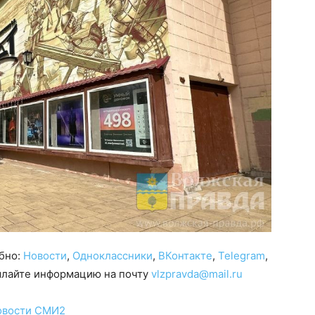
обно:
Новости
,
Одноклассники
,
ВКонтакте
,
Telegram
,
сылайте информацию на почту
vlzpravda@mail.ru
овости СМИ2