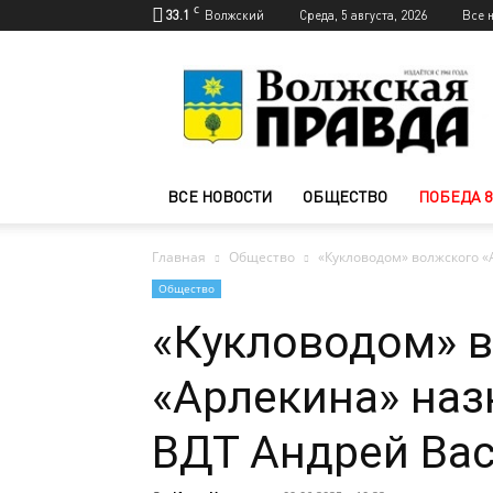
C
33.1
Волжский
Среда, 5 августа, 2026
Все 
Новости
Волжского
—
Волжская
правда
ВСЕ НОВОСТИ
ОБЩЕСТВО
ПОБЕДА 8
Главная
Общество
«Кукловодом» волжского 
Общество
«Кукловодом» 
«Арлекина» наз
ВДТ Андрей Ва