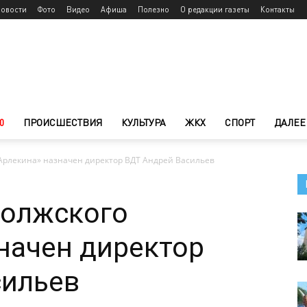
новости
Фото
Видео
Афиша
Полезно
О редакции газеты
Контакты
0
ПРОИСШЕСТВИЯ
КУЛЬТУРА
ЖКХ
СПОРТ
ДАЛЕЕ
«Арлекина» назначен директор ВДТ Андрей Васильев
волжского
начен директор
сильев