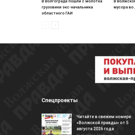
В Волгограде пошли с молотка
В Волжско
грузовики экс-начальника
мусора во
областного ГАИ
Спецпроекты
Читайте в свежем номере
«Волжской правды» от 5
августа 2026 года