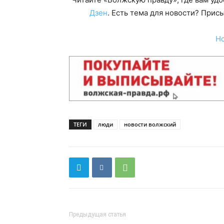
Дзен
. Есть тема для новости? При
Н
ТЕГИ
люди
новости волжский
Предыдущая статья