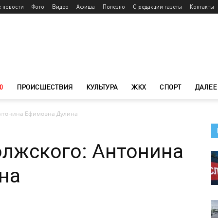
е новости
Фото
Видео
Афиша
Полезно
О редакции газеты
Контакты
0
ПРОИСШЕСТВИЯ
КУЛЬТУРА
ЖКХ
СПОРТ
ДАЛЕЕ
Антонина Ефимовна Дулина
олжского: Антонина
на