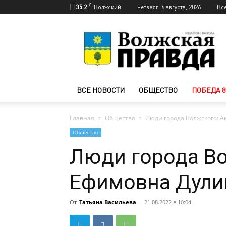
C
35.2
Волжский
Четверг, 6 августа, 2026
Вс
Новости
Волжского
—
Волжская
правда
ВСЕ НОВОСТИ
ОБЩЕСТВО
ПОБЕДА 8
Главная
Общество
Люди города Волжского: 
Общество
Люди города В
Ефимовна Дули
От
Татьяна Васильева
-
21.08.2022 в 10:04