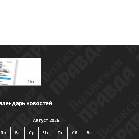
алендарь новостей
Август 2026
Пн
Вт
Ср
Чт
Пт
Сб
Вс