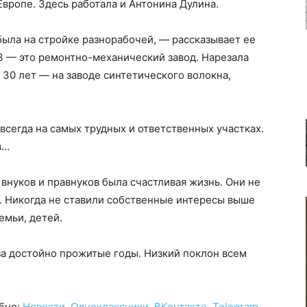
вропе. Здесь работала и Антонина Дулина.
была на стройке разнорабочей, — рассказывает ее
 — это ремонтно-механический завод. Нарезала
 30 лет — на заводе синтетического волокна,
 всегда на самых трудных и ответственных участках.
в…
 внуков и правнуков была счастливая жизнь. Они не
а. Никогда не ставили собственные интересы выше
емьи, детей.
за достойно прожитые годы. Низкий поклон всем
обно:
Новости
,
Одноклассники
,
ВКонтакте
,
Telegram
,