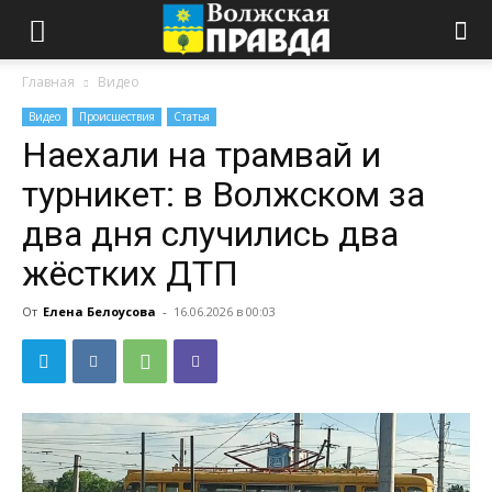
Главная
Видео
Видео
Происшествия
Статья
Наехали на трамвай и
турникет: в Волжском за
два дня случились два
жёстких ДТП
От
Елена Белоусова
-
16.06.2026 в 00:03