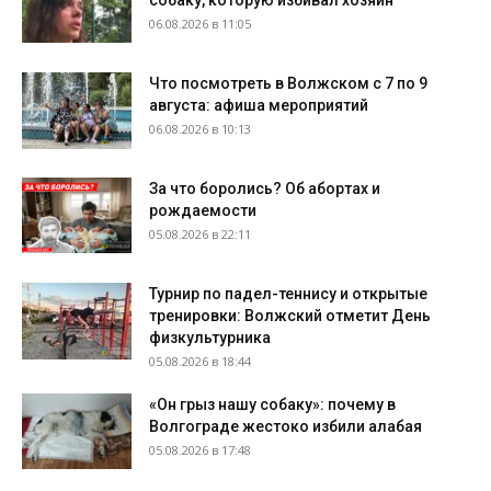
собаку, которую избивал хозяин
06.08.2026 в 11:05
Что посмотреть в Волжском с 7 по 9
августа: афиша мероприятий
06.08.2026 в 10:13
За что боролись? Об абортах и
рождаемости
05.08.2026 в 22:11
Турнир по падел-теннису и открытые
тренировки: Волжский отметит День
физкультурника
05.08.2026 в 18:44
«Он грыз нашу собаку»: почему в
Волгограде жестоко избили алабая
05.08.2026 в 17:48