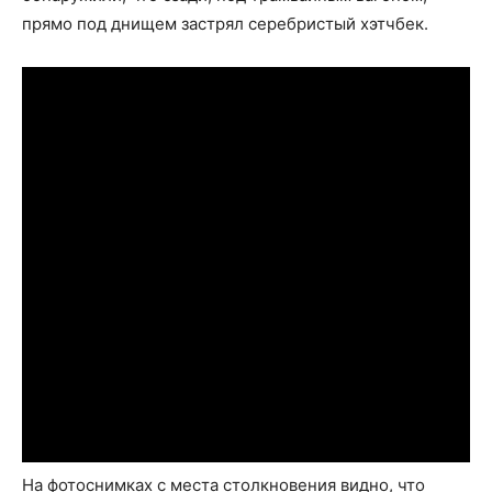
прямо под днищем застрял серебристый хэтчбек.
На фотоснимках с места столкновения видно, что