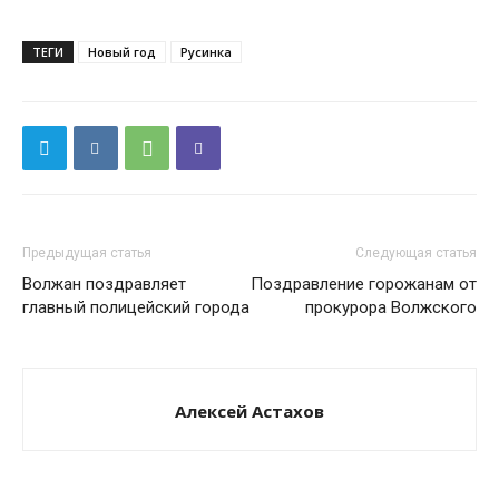
ТЕГИ
Новый год
Русинка
Предыдущая статья
Следующая статья
Волжан поздравляет
Поздравление горожанам от
главный полицейский города
прокурора Волжского
Алексей Астахов