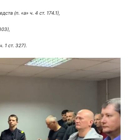
в (п. «а» ч. 4 ст. 174.1),
303),
 1 ст. 327).