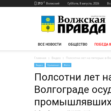
C
29.3
Волжский
Суббота, 8 августа, 2026
Вс
Новости
Волжского
—
Волжская
правда
ВСЕ НОВОСТИ
ОБЩЕСТВО
ПОБЕДА 8
Главная
Видео
Полсотни лет на пятерых: в 
Видео
Криминал
Фото
Полсотни лет на
Волгограде осу
промышлявших