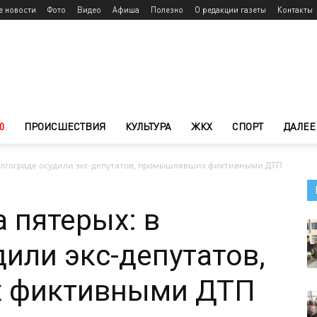
е новости
Фото
Видео
Афиша
Полезно
О редакции газеты
Контакты
0
ПРОИСШЕСТВИЯ
КУЛЬТУРА
ЖКХ
СПОРТ
ДАЛЕЕ
Волгограде осудили экс-депутатов, промышлявших фиктивными ДТП
 пятерых: в
дили экс-депутатов,
 фиктивными ДТП