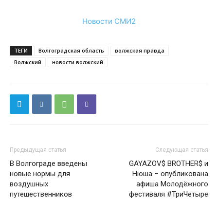
Новости СМИ2
ТЕГИ
Волгоградская область
волжская правда
Волжский
новости волжский
Предыдущая статья
Следующая статья
В Волгограде введены
GAYAZOV$ BROTHER$ и
новые нормы для
Нюша – опубликована
воздушных
афиша Молодёжного
путешественников
фестиваля #ТриЧетыре