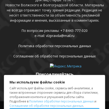
Новости Волжского и Волгоградской области. Материалы
не всегда отражают точку зрения редакции. Редакция не
несет ответственности за объективность рекламной
информации и мнения, высказанные в комментариях.
По вопросам рекламы:
+7-8443-777-020
e-mail:
vlzpravda@mail.ru
Политика обработки персональных данных
Соглашении об обработке персональных данных
Присоединяйтесь
Мы используем файлы cookie
Сайт использует файлы cookie, сервисы веб-аналитики, а
также встроенные сторонние сервисы для сбора статистики,
отображения контента и улучшения работы сайта.
Подробнее в
Политике обработки персональных данных
и
Соглашении об обработке персональных данных
.
Выходные данные
Sing in