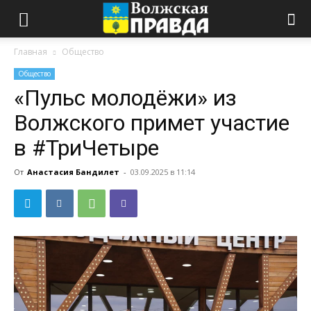
Главная
Общество
Общество
«Пульс молодёжи» из
Волжского примет участие
в #ТриЧетыре
От
Анастасия Бандилет
-
03.09.2025 в 11:14