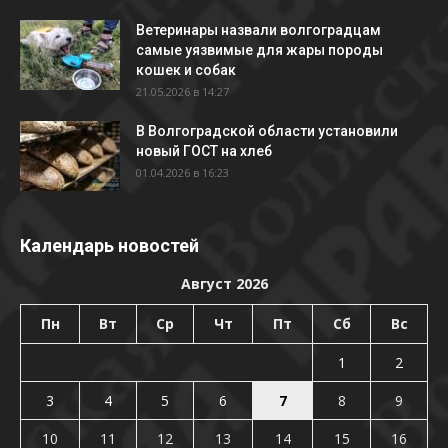
Ветеринары назвали волгоградцам
самые уязвимые для жары породы
кошек и собак
21.05.2026 в 14:27
В Волгоградской области установили
новый ГОСТ на хлеб
01.04.2026 в 16:23
Календарь новостей
Август 2026
Пн
Вт
Ср
Чт
Пт
Сб
Вс
1
2
3
4
5
6
7
8
9
10
11
12
13
14
15
16