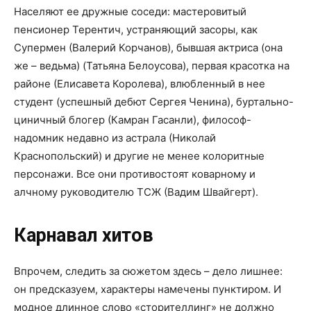
Населяют ее дружные соседи: мастеровитый
пенсионер Терентич, устраняющий засоры, как
Супермен (Валерий Корчанов), бывшая актриса (она
же – ведьма) (Татьяна Белоусова), первая красотка на
районе (Елисавета Королева), влюбленный в нее
студент (успешный дебют Сергея Ченина), буртально-
циничный блогер (Камран Гасанли), философ-
надомник недавно из астрала (Николай
Краснопольский) и другие не менее колоритные
персонажи. Все они противостоят коварному и
алчному руководителю ТСЖ (Вадим Швайгерт).
Карнавал хитов
Впрочем, следить за сюжетом здесь – дело лишнее:
он предсказуем, характеры намечены пунктиром. И
модное длинное слово «сторителлинг» не должно