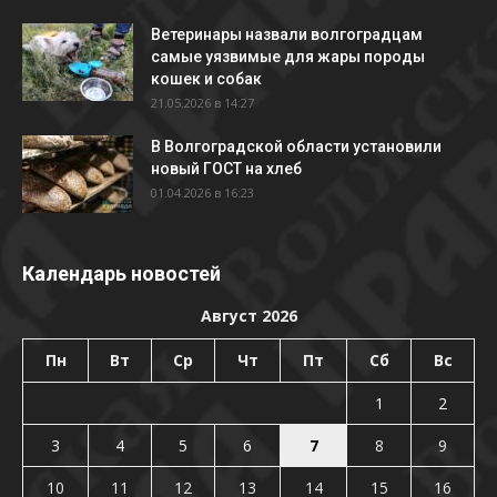
Ветеринары назвали волгоградцам
самые уязвимые для жары породы
кошек и собак
21.05.2026 в 14:27
В Волгоградской области установили
новый ГОСТ на хлеб
01.04.2026 в 16:23
Календарь новостей
Август 2026
Пн
Вт
Ср
Чт
Пт
Сб
Вс
1
2
3
4
5
6
7
8
9
10
11
12
13
14
15
16