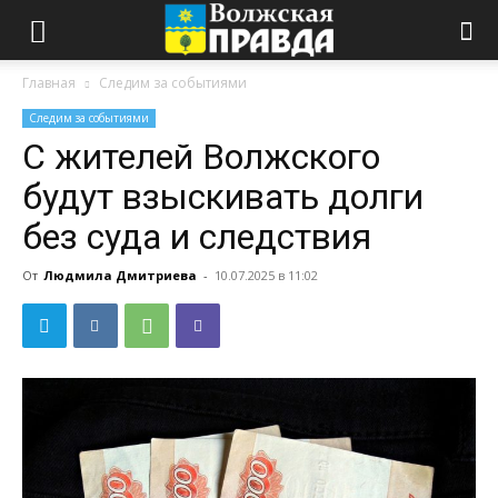
Главная
Следим за событиями
Следим за событиями
С жителей Волжского
будут взыскивать долги
без суда и следствия
От
Людмила Дмитриева
-
10.07.2025 в 11:02