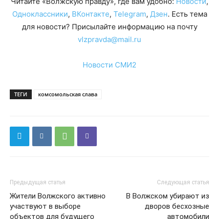
Читайте «Волжскую правду», где вам удобно:
Новости
,
Одноклассники
,
ВКонтакте
,
Telegram
,
Дзен
. Есть тема
для новости? Присылайте информацию на почту
vlzpravda@mail.ru
Новости СМИ2
ТЕГИ
комсомольская слава
Предыдущая статья
Следующая статья
Жители Волжского активно
В Волжском убирают из
участвуют в выборе
дворов бесхозные
объектов для будущего
автомобили