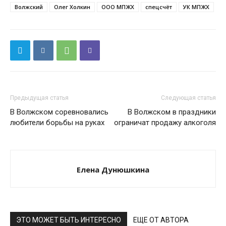
Волжский
Олег Холкин
ООО МПЖХ
спецсчёт
УК МПЖХ
Предыдущая статья
Следующая статья
В Волжском соревновались
В Волжском в праздники
любители борьбы на руках
ограничат продажу алкоголя
Елена Дунюшкина
ЭТО МОЖЕТ БЫТЬ ИНТЕРЕСНО
ЕЩЕ ОТ АВТОРА