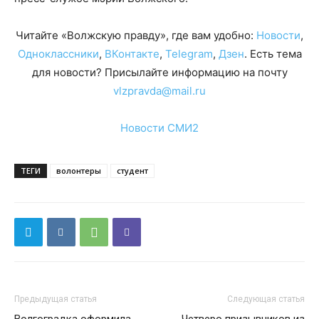
Читайте «Волжскую правду», где вам удобно:
Новости
,
Одноклассники
,
ВКонтакте
,
Telegram
,
Дзен
. Есть тема
для новости? Присылайте информацию на почту
vlzpravda@mail.ru
Новости СМИ2
ТЕГИ
волонтеры
студент
Предыдущая статья
Следующая статья
Волгоградка оформила
Четверо призывников из