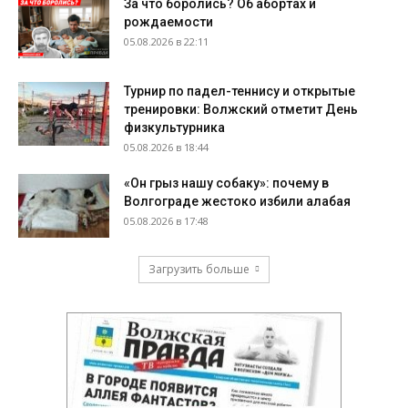
За что боролись? Об абортах и
рождаемости
05.08.2026 в 22:11
Турнир по падел-теннису и открытые
тренировки: Волжский отметит День
физкультурника
05.08.2026 в 18:44
«Он грыз нашу собаку»: почему в
Волгограде жестоко избили алабая
05.08.2026 в 17:48
Загрузить больше