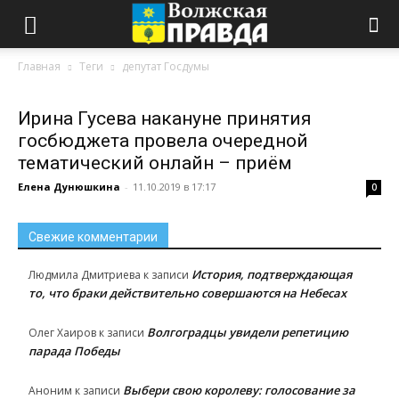
Главная
Теги
депутат Госдумы
Ирина Гусева накануне принятия
госбюджета провела очередной
тематический онлайн – приём
Елена Дунюшкина
-
11.10.2019 в 17:17
0
Свежие комментарии
История, подтверждающая
Людмила Дмитриева
к записи
то, что браки действительно совершаются на Небесах
Волгоградцы увидели репетицию
Олег Хаиров
к записи
парада Победы
Выбери свою королеву: голосование за
Аноним
к записи