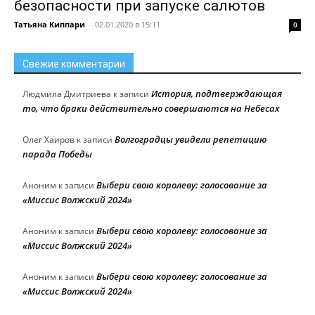
безопасности при запуске салютов
Татьяна Киппари
-
02.01.2020 в 15:11
0
Свежие комментарии
История, подтверждающая
Людмила Дмитриева
к записи
то, что браки действительно совершаются на Небесах
Волгоградцы увидели репетицию
Олег Хаиров
к записи
парада Победы
Выбери свою королеву: голосование за
Аноним
к записи
«Миссис Волжский 2024»
Выбери свою королеву: голосование за
Аноним
к записи
«Миссис Волжский 2024»
Выбери свою королеву: голосование за
Аноним
к записи
«Миссис Волжский 2024»