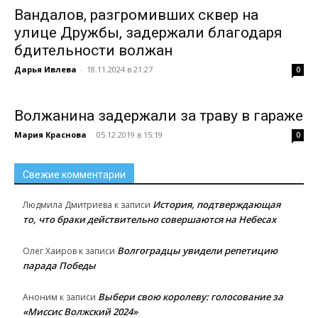
Вандалов, разгромивших сквер на
улице Дружбы, задержали благодаря
бдительности волжан
Дарья Ивлева
-
18.11.2024 в 21:27
0
Волжанина задержали за траву в гараже
Мария Краснова
-
05.12.2019 в 15:19
0
Свежие комментарии
История, подтверждающая
Людмила Дмитриева
к записи
то, что браки действительно совершаются на Небесах
Волгоградцы увидели репетицию
Олег Хаиров
к записи
парада Победы
Выбери свою королеву: голосование за
Аноним
к записи
«Миссис Волжский 2024»