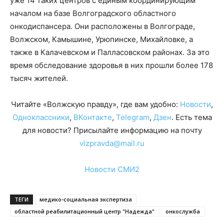
уже 14 таких центров с единым координирующим
началом на базе Волгоградского областного
онкодиспансера. Они расположены в Волгограде,
Волжском, Камышине, Урюпинске, Михайловке, а
также в Калачевском и Палласовском районах. За это
время обследование здоровья в них прошли более 178
тысяч жителей.
Читайте «Волжскую правду», где вам удобно:
Новости
,
Одноклассники
,
ВКонтакте
,
Telegram
,
Дзен
. Есть тема
для новости? Присылайте информацию на почту
vlzpravda@mail.ru
Новости СМИ2
ТЕГИ
медико-социальная экспертиза
областной реабилитационный центр "Надежда"
онкослужба