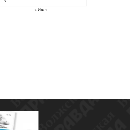
31
« Июл