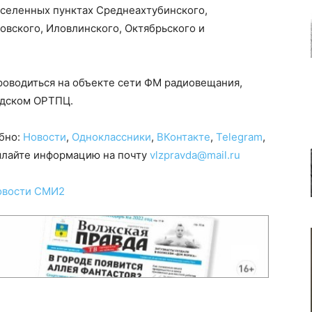
селенных пунктах Среднеахтубинского,
овского, Иловлинского, Октябрьского и
роводиться на объекте сети ФМ радиовещания,
адском ОРТПЦ.
обно:
Новости
,
Одноклассники
,
ВКонтакте
,
Telegram
,
сылайте информацию на почту
vlzpravda@mail.ru
овости СМИ2