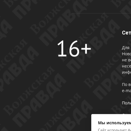
Сет
Для 
Ново
не в
несе
инф
По 
e-ma
Пол
Сог
Мы используем
Сайт использует ф