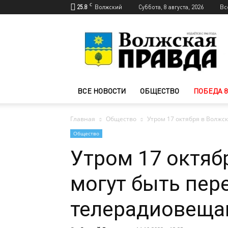
C
25.8
Волжский
Суббота, 8 августа, 2026
Вс
Новости
Волжского
—
Волжская
правда
ВСЕ НОВОСТИ
ОБЩЕСТВО
ПОБЕДА 8
Главная
Общество
Утром 17 октября в Волжс
Общество
Утром 17 октяб
могут быть пер
телерадиовеща