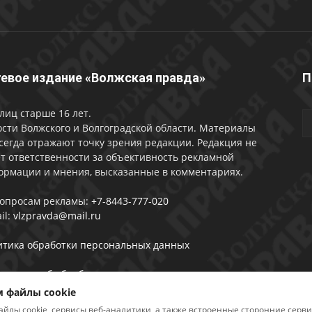
евое издание «Волжская правда»
П
лиц старше 16 лет.
сти Волжского и Волгоградской области. Материалы
сегда отражают точку зрения редакции. Редакция не
т ответственности за объективность рекламной
ормации и мнения, высказанные в комментариях.
вопросам рекламы:
+7-8443-777-020
il:
vlzpravda@mail.ru
итика обработки персональных данных
лашении об обработке персональных данных
 файлы cookie
айлы cookie, сервисы веб-аналитики, а также встроенные сторонние серв