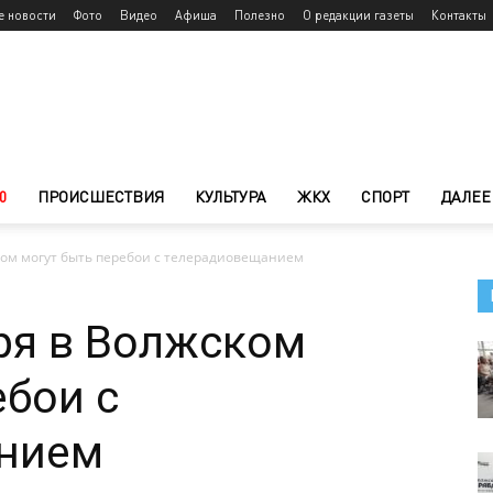
е новости
Фото
Видео
Афиша
Полезно
О редакции газеты
Контакты
0
ПРОИСШЕСТВИЯ
КУЛЬТУРА
ЖКХ
СПОРТ
ДАЛЕЕ
ком могут быть перебои с телерадиовещанием
ря в Волжском
ебои с
нием