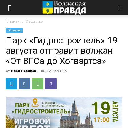
Главная
Общество
Общество
Парк «Гидростроитель» 19
августа отправит волжан
«От ВГСа до Хогвартса»
От
Иван Новиков
-
18.08.2022 в 11:09