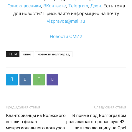
Одноклассники
,
ВКонтакте
,
Telegram
,
Дзен
. Есть тема
для новости? Присылайте информацию на почту
vlzpravda@mail.ru
Новости СМИ2
ТЕГИ
кино
новости волгоград
Предыдущая статья
Следующая статья
Кванторианцы из Волжского
В пойме под Волгоградом
вышли в финал
разыскивают пропавшую 42-
межрегионального конкурса
летнюю женщину на Opel