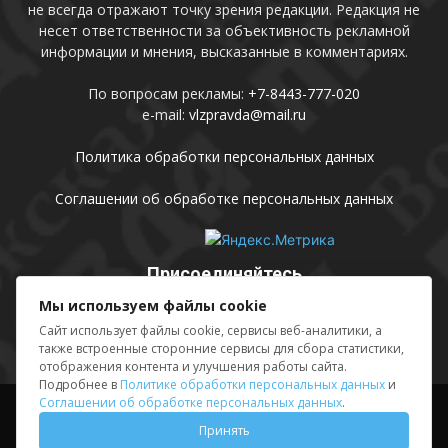
не всегда отражают точку зрения редакции. Редакция не
несет ответственности за объективность рекламной
информации и мнения, высказанные в комментариях.
По вопросам рекламы:
+7-8443-777-020
e-mail:
vlzpravda@mail.ru
Политика обработки персональных данных
Соглашении об обработке персональных данных
Присоединяйтесь
Мы используем файлы cookie
Сайт использует файлы cookie, сервисы веб-аналитики, а
также встроенные сторонние сервисы для сбора статистики,
отображения контента и улучшения работы сайта.
Подробнее в
Политике обработки персональных данных
и
Соглашении об обработке персональных данных
.
Выходные данные
Sing in
Принять
© АМУ «Редакция газеты «Волжская правда», 2012-2026