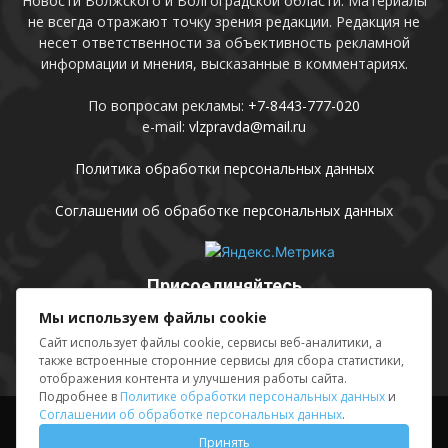
Новости Волжского и Волгоградской области. Материалы
не всегда отражают точку зрения редакции. Редакция не
несет ответственности за объективность рекламной
информации и мнения, высказанные в комментариях.
По вопросам рекламы:
+7-8443-777-020
e-mail:
vlzpravda@mail.ru
Политика обработки персональных данных
Соглашении об обработке персональных данных
Присоединяйтесь
Мы используем файлы cookie
Сайт использует файлы cookie, сервисы веб-аналитики, а
также встроенные сторонние сервисы для сбора статистики,
отображения контента и улучшения работы сайта.
Подробнее в
Политике обработки персональных данных
и
Соглашении об обработке персональных данных
.
Выходные данные
Sing in
Принять