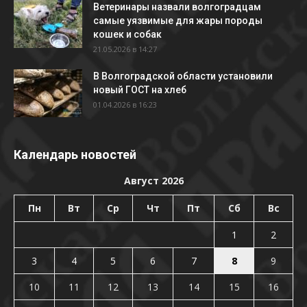
Ветеринары назвали волгоградцам
самые уязвимые для жары породы
кошек и собак
21.05.2026 в 14:27
В Волгоградской области установили
новый ГОСТ на хлеб
01.04.2026 в 16:23
Календарь новостей
Август 2026
Пн
Вт
Ср
Чт
Пт
Сб
Вс
1
2
3
4
5
6
7
8
9
10
11
12
13
14
15
16