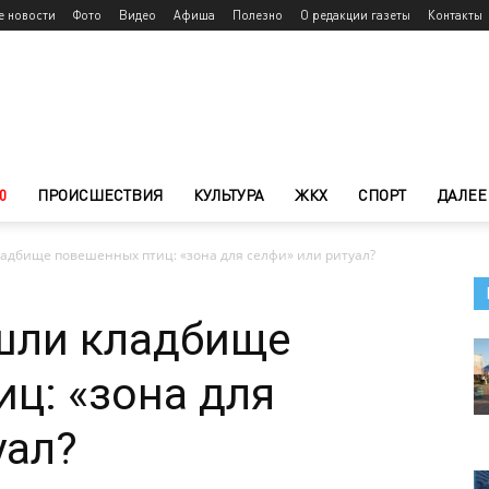
е новости
Фото
Видео
Афиша
Полезно
О редакции газеты
Контакты
0
ПРОИСШЕСТВИЯ
КУЛЬТУРА
ЖКХ
СПОРТ
ДАЛЕЕ
адбище повешенных птиц: «зона для селфи» или ритуал?
шли кладбище
ц: «зона для
уал?