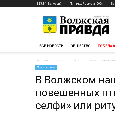
C
33.9
Волжский
Пятница, 7 августа, 2026
Вс
Новости
Волжского
—
Волжская
правда
ВСЕ НОВОСТИ
ОБЩЕСТВО
ПОБЕДА 8
Главная
Происшествия
В Волжском нашли кл
Происшествия
В Волжском на
повешенных пти
селфи» или рит