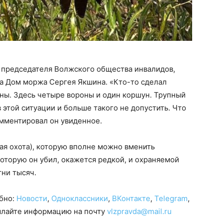
 председателя Волжского общества инвалидов,
а Дом моржа Сергея Якшина. «Кто-то сделал
ины. Здесь четыре вороны и один коршун. Трупный
в этой ситуации и больше такого не допустить. Что
омментировал он увиденное.
ная охота), которую вполне можно вменить
которую он убил, окажется редкой, и охраняемой
тни тысяч.
обно:
Новости
,
Одноклассники
,
ВКонтакте
,
Telegram
,
сылайте информацию на почту
vlzpravda@mail.ru