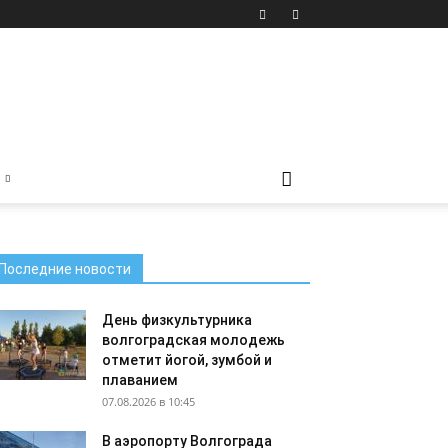
Последние новости
День физкультурника
волгоградская молодежь
отметит йогой, зумбой и
плаванием
07.08.2026 в 10:45
В аэропорту Волгограда