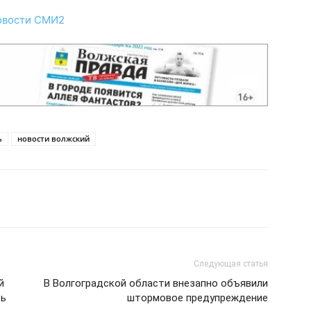
овости СМИ2
ь
новости волжский
Следующая статья
й
В Волгоградской области внезапно объявили
ть
штормовое предупреждение