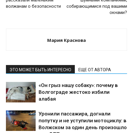
рассказали маленьким
шумными компаниями,
волжанам о безопасности
собирающимися под вашими
окнами?
Мария Краснова
ЭТО МОЖЕТ БЫТЬ ИНТЕРЕСНО
ЕЩЕ ОТ АВТОРА
«Он грыз нашу собаку»: почему в
Волгограде жестоко избили
алабая
Уронили пассажира, догнали
попутку и не уступили мотоциклу: в
Волжском за один день произошло