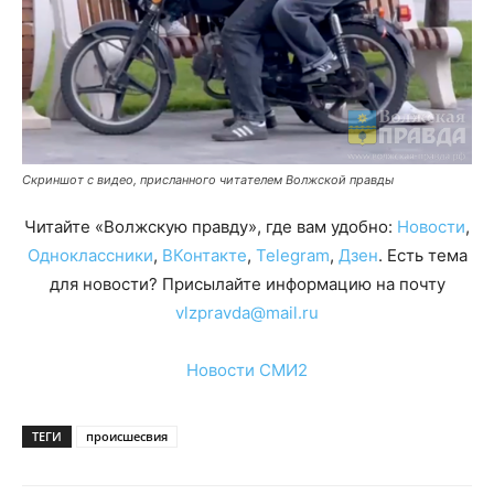
Скриншот с видео, присланного читателем Волжской правды
Читайте «Волжскую правду», где вам удобно:
Новости
,
Одноклассники
,
ВКонтакте
,
Telegram
,
Дзен
. Есть тема
для новости? Присылайте информацию на почту
vlzpravda@mail.ru
Новости СМИ2
ТЕГИ
происшесвия