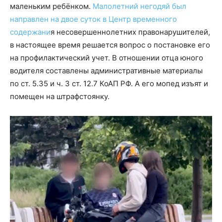
маленьким ребёнком.
Малолетний негодяй был
направлен на двое суток в Центр временного
содержани
я несовершеннолетних правонарушителей,
в настоящее время решается вопрос о постановке его
на профилактический учет. В отношении отца юного
водителя составлены административные материалы
по ст. 5.35 и ч. 3 ст. 12.7 КоАП РФ. А его мопед изъят и
помещен на штрафстоянку.