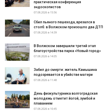
практическая конференция
эндоскопистов
07.08.2026 в 15:56
Сбил пьяного пешехода, врезался в
столб: в Волжском произошло два ДТП
07.08.2026 в 14:39
В Волжском завершили третий этап
благоустройства парка «Новый город»
07.08.2026 в 14:05
Забил до смерти: житель Камышина
подозревается в убийстве матери
07.08.2026 в 11:48
День физкультурника волгоградская
молодежь отметит йогой, зумбой и
плаванием
07.08.2026 в 10:45