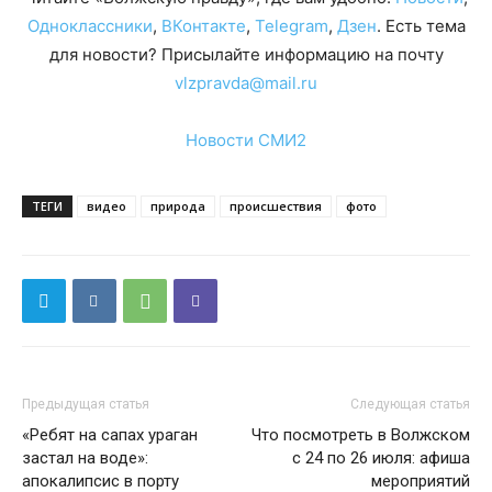
Одноклассники
,
ВКонтакте
,
Telegram
,
Дзен
. Есть тема
для новости? Присылайте информацию на почту
vlzpravda@mail.ru
Новости СМИ2
ТЕГИ
видео
природа
происшествия
фото
Предыдущая статья
Следующая статья
«Ребят на сапах ураган
Что посмотреть в Волжском
застал на воде»:
с 24 по 26 июля: афиша
апокалипсис в порту
мероприятий