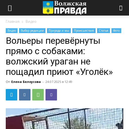
Главная
Видео
Видео
Выбор редакции
Природа и мы
Происшествия
Статья
Фото
Вольеры перевёрнуты
прямо с собаками:
волжский ураган не
пощадил приют «Уголёк»
От
Елена Белоусова
-
24.07.2025 в 12:49