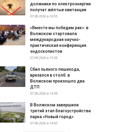
должники по электроэнергии
получат жёлтые квитанции
07.08.2026 в 16:55
«Вместе мы победим рак»: в
Волжском стартовала
международная научно-
практическая конференция
эндоскопистов
07.08.2026 в 15:56
Сбил пьяного пешехода,
врезался в столб: в
Волжском произошло два
ДТП
07.08.2026 в 14:39
В Волжском завершили
третий этап благоустройства
парка «Новый город»
07.08.2026 в 14:05