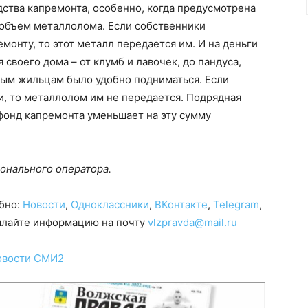
дства капремонта, особенно, когда предусмотрена
 объем металлолома. Если собственники
монту, то этот металл передается им. И на деньги
я своего дома – от клумб и лавочек, до пандуса,
ым жильцам было удобно подниматься. Если
и, то металлолом им не передается. Подрядная
 фонд капремонта уменьшает на эту сумму
онального оператора.
обно:
Новости
,
Одноклассники
,
ВКонтакте
,
Telegram
,
сылайте информацию на почту
vlzpravda@mail.ru
овости СМИ2