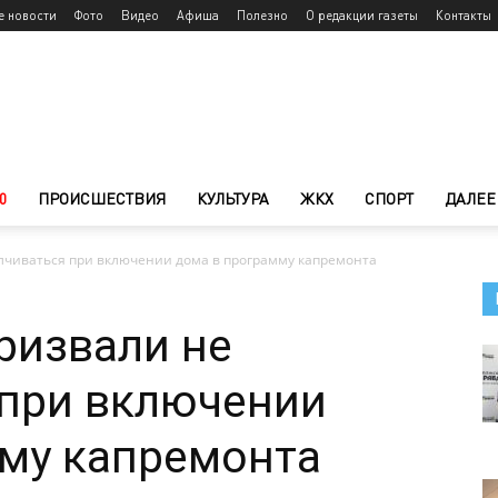
е новости
Фото
Видео
Афиша
Полезно
О редакции газеты
Контакты
0
ПРОИСШЕСТВИЯ
КУЛЬТУРА
ЖКХ
СПОРТ
ДАЛЕЕ
лчиваться при включении дома в программу капремонта
ризвали не
 при включении
мму капремонта