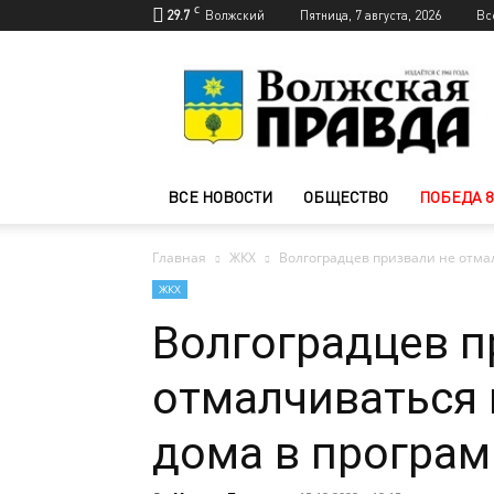
C
29.7
Волжский
Пятница, 7 августа, 2026
Вс
Новости
Волжского
—
Волжская
правда
ВСЕ НОВОСТИ
ОБЩЕСТВО
ПОБЕДА 8
Главная
ЖКХ
Волгоградцев призвали не отма
ЖКХ
Волгоградцев п
отмалчиваться
дома в програ