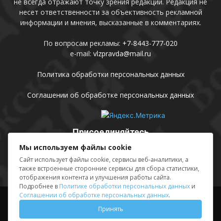
не всегда отражают точку зрения редакции. Редакция не
несет ответственности за объективность рекламной
информации и мнения, высказанные в комментариях.
По вопросам рекламы:
+7-8443-777-020
e-mail:
vlzpravda@mail.ru
Политика обработки персональных данных
Соглашении об обработке персональных данных
Присоединяйтесь
Мы используем файлы cookie
Сайт использует файлы cookie, сервисы веб-аналитики, а
также встроенные сторонние сервисы для сбора статистики,
отображения контента и улучшения работы сайта.
Подробнее в
Политике обработки персональных данных
и
Соглашении об обработке персональных данных
.
Выходные данные
Sing in
Принять
© АМУ «Редакция газеты «Волжская правда», 2012-2026