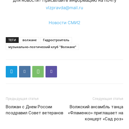
для новости? Присылайте информацию на почту
vlzpravda@mail.ru
Новости СМИ2
ТЕГИ
волжане
Гидростроитель
музыкально-поэтический клуб "Волжане"
Предыдущая статья
Следующая статья
Волжан с Днем России
Волжский ансамбль танца
поздравил Совет ветеранов
«Фламенко» приглашает на
концерт «Сад роз»