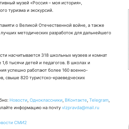
тивный музей «Россия – моя история»,
го туризма и экскурсий.
памяти о Великой Отечественной войне, а также
 лучших методических разработок для дальнейшего
сти насчитывается 318 школьных музеев и комнат
1,6 тысячи детей и педагогов. В школах и
ния успешно работают более 160 военно-
ов, свыше 820 туристско-краеведческих
обно:
Новости
,
Одноклассники
,
ВКонтакте
,
Telegram
,
сылайте информацию на почту
vlzpravda@mail.ru
овости СМИ2