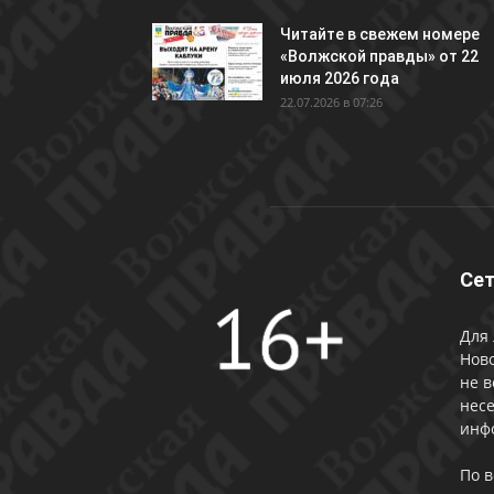
Читайте в свежем номере
«Волжской правды» от 22
июля 2026 года
22.07.2026 в 07:26
Сет
Для 
Ново
не в
несе
инф
По 