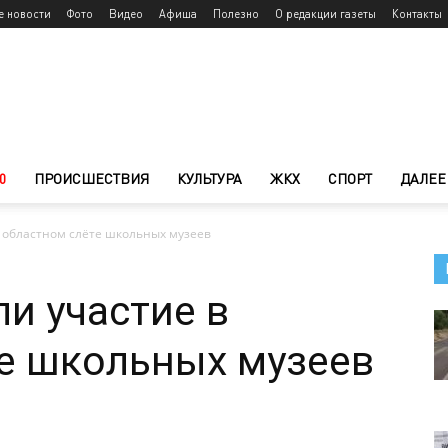
е новости
Фото
Видео
Афиша
Полезно
О редакции газеты
Контакты
0
ПРОИСШЕСТВИЯ
КУЛЬТУРА
ЖКХ
СПОРТ
ДАЛЕЕ
 областном слёте школьных музеев
и участие в
е школьных музеев