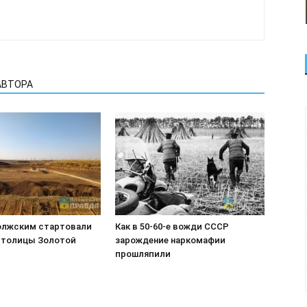
АВТОРА
олжским стартовали
Как в 50-60-е вожди СССР
столицы Золотой
зарождение наркомафии
прошляпили