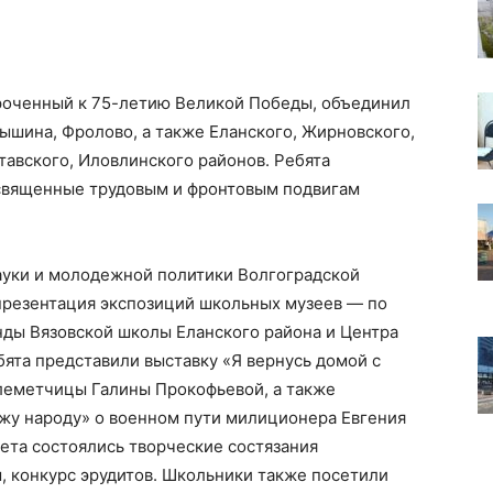
роченный к 75-летию Великой Победы, объединил
мышина, Фролово, а также Еланского, Жирновского,
авского, Иловлинского районов. Ребята
освященные трудовым и фронтовым подвигам
ауки и молодежной политики Волгоградской
 презентация экспозиций школьных музеев — по
нды Вязовской школы Еланского района и Центра
бята представили выставку «Я вернусь домой с
леметчицы Галины Прокофьевой, а также
ужу народу» о военном пути милиционера Евгения
лета состоялись творческие состязания
, конкурс эрудитов. Школьники также посетили