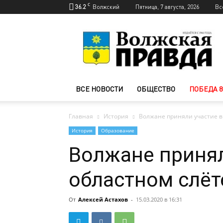
C
36.2
Волжский
Пятница, 7 августа, 2026
Вс
Новости
Волжского
—
Волжская
правда
ВСЕ НОВОСТИ
ОБЩЕСТВО
ПОБЕДА 8
Главная
История
Волжане приняли участие в
История
Образование
Волжане принял
областном слёт
От
Алексей Астахов
-
15.03.2020 в 16:31