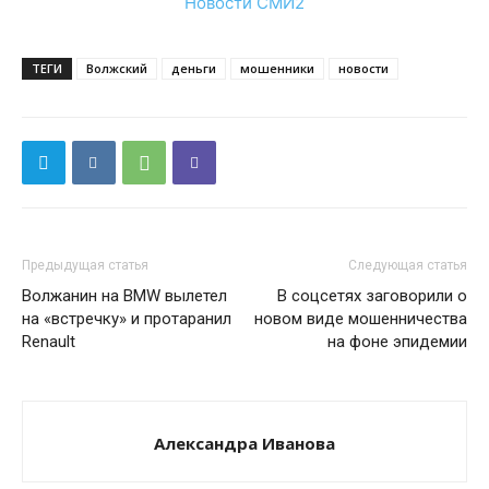
Новости СМИ2
ТЕГИ
Волжский
деньги
мошенники
новости
Предыдущая статья
Следующая статья
Волжанин на BMW вылетел
В соцсетях заговорили о
на «встречку» и протаранил
новом виде мошенничества
Renault‎
на фоне эпидемии
Александра Иванова