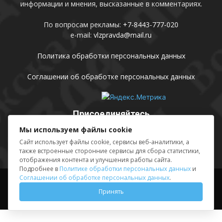
информации и мнения, высказанные в комментариях.
По вопросам рекламы:
+7-8443-777-020
e-mail:
vlzpravda@mail.ru
Политика обработки персональных данных
Соглашении об обработке персональных данных
Присоединяйтесь
Мы используем файлы cookie
Сайт использует файлы cookie, сервисы веб-аналитики, а
также встроенные сторонние сервисы для сбора статистики,
отображения контента и улучшения работы сайта.
Подробнее в
Политике обработки персональных данных
и
Соглашении об обработке персональных данных
.
Выходные данные
Sing in
Принять
© АМУ «Редакция газеты «Волжская правда», 2012-2026