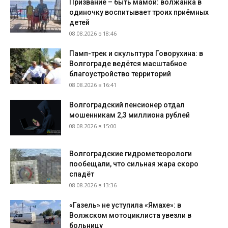
Призвание – быть мамой: волжанка в
одиночку воспитывает троих приёмных
детей
08.08.2026 в 18:46
Памп-трек и скульптура Говорухина: в
Волгограде ведётся масштабное
благоустройство территорий
08.08.2026 в 16:41
Волгоградский пенсионер отдал
мошенникам 2,3 миллиона рублей
08.08.2026 в 15:00
Волгоградские гидрометеорологи
пообещали, что сильная жара скоро
спадёт
08.08.2026 в 13:36
«Газель» не уступила «Ямахе»: в
Волжском мотоциклиста увезли в
больницу