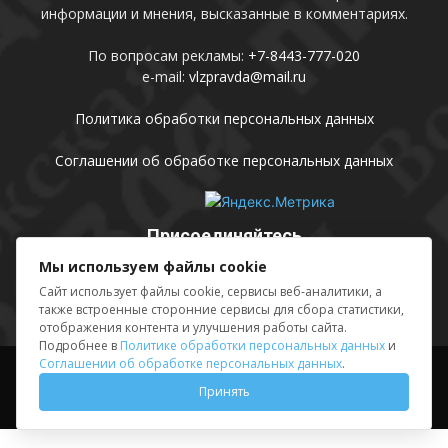
информации и мнения, высказанные в комментариях.
По вопросам рекламы:
+7-8443-777-020
e-mail:
vlzpravda@mail.ru
Политика обработки персональных данных
Соглашении об обработке персональных данных
Присоединяйтесь
Мы используем файлы cookie
Сайт использует файлы cookie, сервисы веб-аналитики, а
также встроенные сторонние сервисы для сбора статистики,
отображения контента и улучшения работы сайта.
Подробнее в
Политике обработки персональных данных
и
Соглашении об обработке персональных данных
.
Выходные данные
Sing in
Принять
© АМУ «Редакция газеты «Волжская правда», 2012-2026