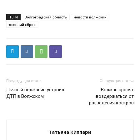
ТЕГИ
Волгоградская область
новости волжский
осенний сброс
Предыдущая статья
Следующая статья
Пьяный волжанин устроил
Волжан просят
ДТП в Волжском
воздержаться от
разведения костров
Татьяна Киппари