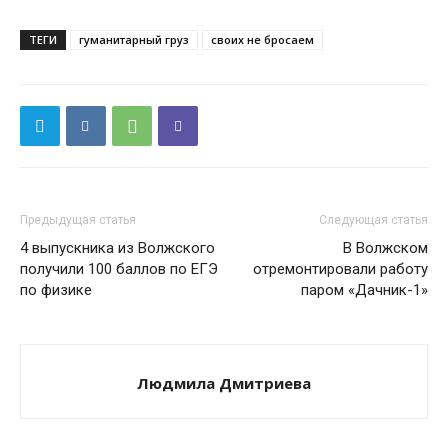
ТЕГИ
гуманитарный груз
своих не бросаем
Предыдущая статья
Следующая статья
4 выпускника из Волжского
В Волжском
получили 100 баллов по ЕГЭ
отремонтировали работу
по физике
паром «Дачник-1»
Людмила Дмитриева