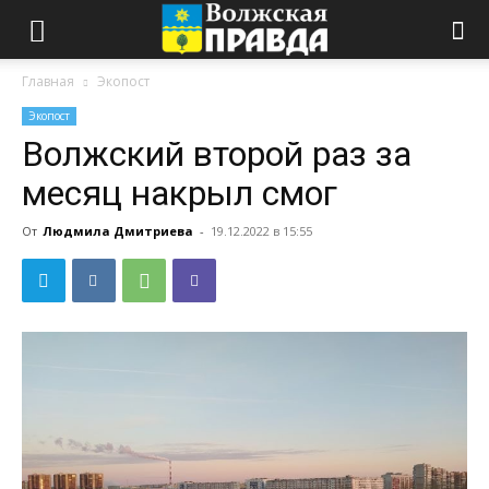
Главная
Экопост
Экопост
Волжский второй раз за
месяц накрыл смог
От
Людмила Дмитриева
-
19.12.2022 в 15:55