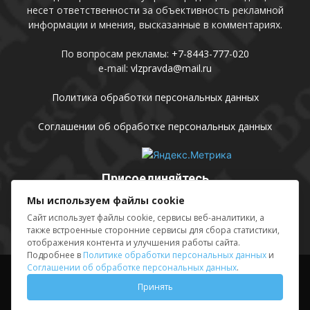
несет ответственности за объективность рекламной
информации и мнения, высказанные в комментариях.
По вопросам рекламы:
+7-8443-777-020
e-mail:
vlzpravda@mail.ru
Политика обработки персональных данных
Соглашении об обработке персональных данных
Присоединяйтесь
Мы используем файлы cookie
Сайт использует файлы cookie, сервисы веб-аналитики, а
также встроенные сторонние сервисы для сбора статистики,
отображения контента и улучшения работы сайта.
Подробнее в
Политике обработки персональных данных
и
Соглашении об обработке персональных данных
.
Выходные данные
Sing in
Принять
© АМУ «Редакция газеты «Волжская правда», 2012-2026