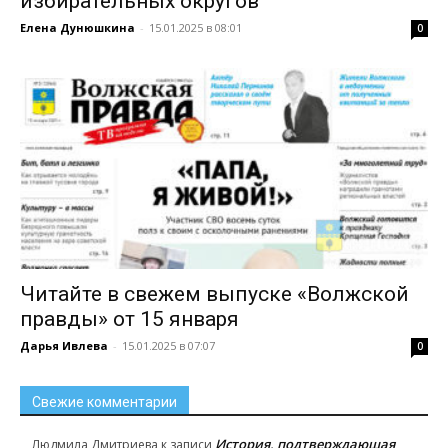
избирательных округов
Елена Дунюшкина
-
15.01.2025 в 08:01
0
Читайте в свежем выпуске «Волжской
правды» от 15 января
Дарья Ивлева
-
15.01.2025 в 07:07
0
Свежие комментарии
История, подтверждающая
Людмила Дмитриева
к записи