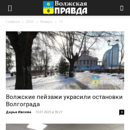
Главная
2025
Январь
15
Волжские пейзажи украсили остановки
Волгограда
Дарья Ивлева
-
15.01.2025 в 18:27
0