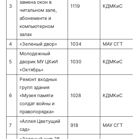
замена окон в
3
1119
КДМКиС
читальном зале,
абонементе и
компьютерном
залах
4
«Зеленый двор»
1034
МАУ СГТ
Молодежный
5
дворик МУ ЦКиИ
1030
КДМКиС
«Октябрь»
Ремонт входных
групп здания
6
«Музея памяти
1028
КДМКиС
солдат войны и
правопорядка»
«Аллея Цветущий
7
918
МАУ СГТ
сад»
«Зеленый щит 28