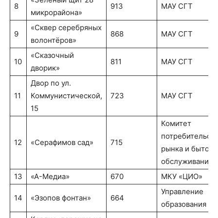
8
913
МАУ СГТ
микрорайона»
«Сквер серебряных
9
868
МАУ СГТ
волонтёров»
«Сказочный
10
811
МАУ СГТ
дворик»
Двор по ул.
11
Коммунистической,
723
МАУ СГТ
15
Комитет
потребительск
12
«Серафимов сад»
715
рынка и бытово
обслуживания
13
«А-Медиа»
670
МКУ «ЦИО»
Управление
14
«Эзопов фонтан»
664
образования