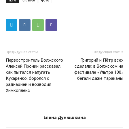
ТЕГИ
ultra100
фото
Предыдущая статья
Следующая статья
Первостроитель Волжского
Григорий и Пётр всех
Алексей Пронин рассказал,
сделали: в Волжском на
как пытался напугать
фестивале «Ультра 100»
Кухаренко, боролся с
бегали даже тараканы
радиацией и возводил
Химкоплекс
Елена Дунюшкина