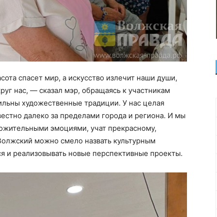
асота спасет мир, а искусство излечит наши души,
круг нас, — сказал мэр, обращаясь к участникам
ильны художественные традиции. У нас целая
вестно далеко за пределами города и региона. И мы
ложительными эмоциями, учат прекрасному,
Волжский можно смело назвать культурным
ся и реализовывать новые перспективные проекты.