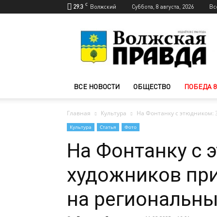
C
29.3
Волжский
Суббота, 8 августа, 2026
Вс
Новости
Волжского
—
Волжская
правда
ВСЕ НОВОСТИ
ОБЩЕСТВО
ПОБЕДА 8
Главная
Культура
На Фонтанку с этюдником: 
Культура
Статья
Фото
На Фонтанку с 
художников пр
на региональны