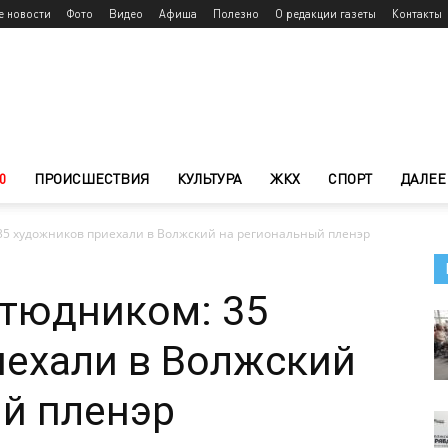
е новости
Фото
Видео
Афиша
Полезно
О редакции газеты
Контакты
0
ПРОИСШЕСТВИЯ
КУЛЬТУРА
ЖКХ
СПОРТ
ДАЛЕЕ
35 художников приехали в Волжский на региональный пленэр
этюдником: 35
иехали в Волжский
й пленэр